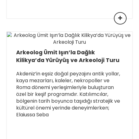
Arkeolog Ümit Işın’la Dağlık
Kilikya’da Yürüyüş ve Arkeoloji Turu
Akdeniz’in eşsiz doğal peyzajını antik yollar,
kaya mezarları, kaleler, nekropoller ve
Roma dönemi yerleşimleriyle buluşturan
özel bir keşif programıdır. Katılımcılar,
bölgenin tarih boyunca taşıdığı stratejik ve
kültürel önemi yerinde deneyimlerken;
Elaiussa Seba