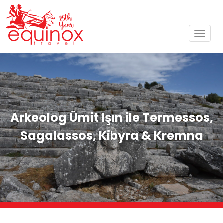
Toggl
navig
Arkeolog Ümit Işın ile Termessos,
Sagalassos, Kibyra & Kremna