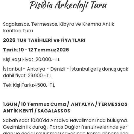
Pisidia Arkeoloji Turu
Sagalassos, Termessos, Kibyra ve Kremna Antik
Kentleri Turu
2026 TUR TARİHLERİ ve FİYATLARI
Tarih: 10 - 12 Temmuz2026
Kişi Başı Fiyat :20.000.-TL
İstanbul - Antalya - Denizli - İstanbul geliş dönüş uçak
dahil fiyat: 29.900.-TL
Tek Kişi Farkı:4500.-TL
1.GÜN / 10 Temmuz Cuma / ANTALYA / TERMESSOS
ANTİK KENTİ / SAGALASSOS
Sabah saat 10.00'da Antalya Havalimanı'nda buluşma.
Gezimizin ilk durağı, Toros Dağları’nın zirvelerinde yer
alan ve doğal savunması sayesinde Roma döneminde