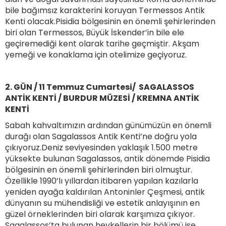
bile bağımsız karakterini koruyan Termessos Antik
Kenti olacak.Pisidia bölgesinin en önemli şehirlerinden
biri olan Termessos, Büyük İskender’in bile ele
geçiremediği kent olarak tarihe geçmiştir. Akşam
yemeği ve konaklama için otelimize geçiyoruz.
2. GÜN / 11 Temmuz Cumartesi/ SAGALASSOS
ANTİK KENTİ / BURDUR MÜZESİ / KREMNA ANTİK
KENTİ
Sabah kahvaltımızın ardından günümüzün en önemli
durağı olan Sagalassos Antik Kenti’ne doğru yola
çıkıyoruz.Deniz seviyesinden yaklaşık 1.500 metre
yüksekte bulunan Sagalassos, antik dönemde Pisidia
bölgesinin en önemli şehirlerinden biri olmuştur.
Özellikle 1990’lı yıllardan itibaren yapılan kazılarla
yeniden ayağa kaldırılan Antoninler Çeşmesi, antik
dünyanın su mühendisliği ve estetik anlayışının en
güzel örneklerinden biri olarak karşımıza çıkıyor.
Sagalassos’ta bulunan heykellerin bir bölümü ise