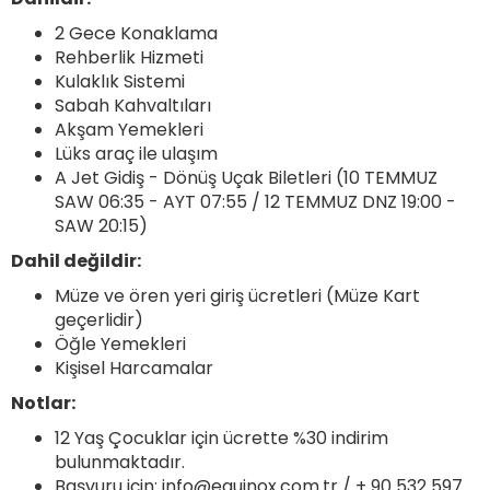
2 Gece Konaklama
Rehberlik Hizmeti
Kulaklık Sistemi
Sabah Kahvaltıları
Akşam Yemekleri
Lüks araç ile ulaşım
A Jet Gidiş - Dönüş Uçak Biletleri (10 TEMMUZ
SAW 06:35 - AYT 07:55 / 12 TEMMUZ DNZ 19:00 -
SAW 20:15)
Dahil değildir:
Müze ve ören yeri giriş ücretleri (Müze Kart
geçerlidir)
Öğle Yemekleri
Kişisel Harcamalar
Notlar:
12 Yaş Çocuklar için ücrette %30 indirim
bulunmaktadır.
Başvuru için:
info@equinox.com.tr
/ + 90 532 597