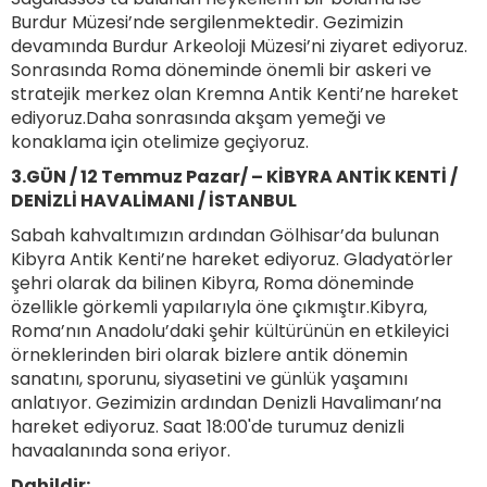
Burdur Müzesi’nde sergilenmektedir. Gezimizin
devamında Burdur Arkeoloji Müzesi’ni ziyaret ediyoruz.
Sonrasında Roma döneminde önemli bir askeri ve
stratejik merkez olan Kremna Antik Kenti’ne hareket
ediyoruz.Daha sonrasında akşam yemeği ve
konaklama için otelimize geçiyoruz.
3.GÜN / 12 Temmuz Pazar/ – KİBYRA ANTİK KENTİ /
DENİZLİ HAVALİMANI / İSTANBUL
Sabah kahvaltımızın ardından Gölhisar’da bulunan
Kibyra Antik Kenti’ne hareket ediyoruz. Gladyatörler
şehri olarak da bilinen Kibyra, Roma döneminde
özellikle görkemli yapılarıyla öne çıkmıştır.Kibyra,
Roma’nın Anadolu’daki şehir kültürünün en etkileyici
örneklerinden biri olarak bizlere antik dönemin
sanatını, sporunu, siyasetini ve günlük yaşamını
anlatıyor. Gezimizin ardından Denizli Havalimanı’na
hareket ediyoruz. Saat 18:00'de turumuz denizli
havaalanında sona eriyor.
Dahildir: