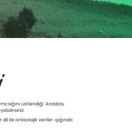
i
mcılığını üstlendiği 'Anadolu
yebilirsiniz.
l ile arkeolojik veriler ışığında