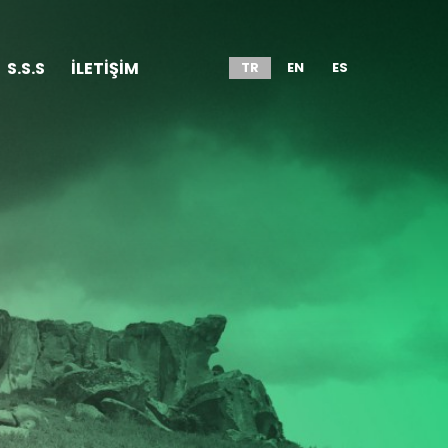
S.S.S
İLETİŞİM
TR
EN
ES