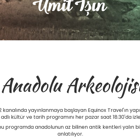
Anadolu Arkeolojis
 2 kanalında yayınlanmaya başlayan Equinox Travel'ın yapı
' adlı kültür ve tarih programını her pazar saat 18:30'da izle
 programda anadolunun az bilinen antik kentleri yalın bir di
anlatılıyor.