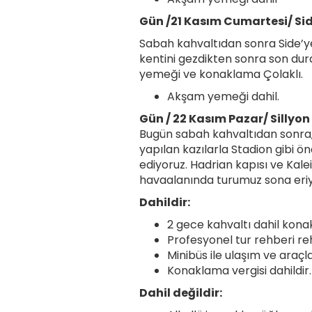
Gün /21 Kasım Cumartesi/ Side
Sabah kahvaltıdan sonra Side’ye 
kentini gezdikten sonra son dur
yemeği ve konaklama Çolaklı.
Akşam yemeği dahil.
Gün / 22 Kasım Pazar/ Sillyon
Bugün sabah kahvaltıdan sonra, B
yapılan kazılarla Stadion gibi ö
ediyoruz. Hadrian kapısı ve Kale
havaalanında turumuz sona eriy
Dahildir:
2 gece kahvaltı dahil kon
Profesyonel tur rehberi re
Minibüs ile ulaşım ve araçla
Konaklama vergisi dahildir.
Dahil değildir: