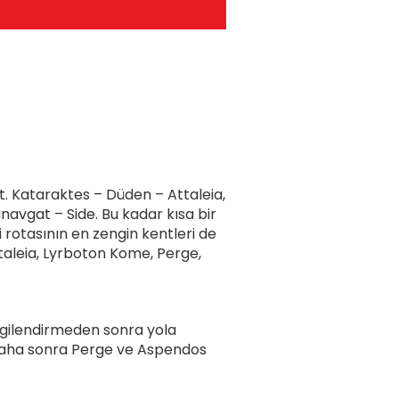
t. Kataraktes – Düden – Attaleia,
avgat – Side. Bu kadar kısa bir
 rotasının en zengin kentleri de
ttaleia, Lyrboton Kome, Perge,
lgilendirmeden sonra yola
 Daha sonra Perge ve Aspendos