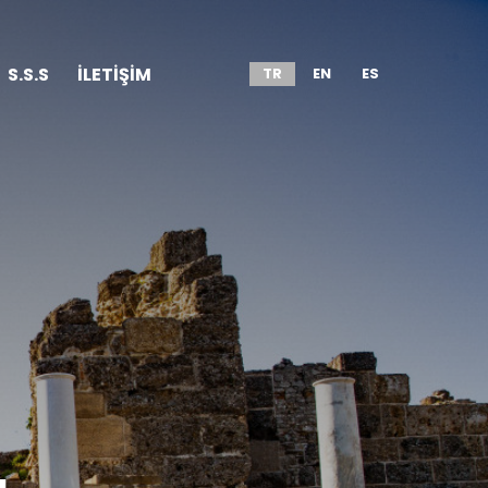
S.S.S
İLETİŞİM
TR
EN
ES