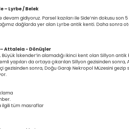
 – Lyrbe / Belek
devam gidiyoruz. Parsel kazıları ile Side’nin dokusu son 5 y
ağımız dağlarda yer alan Lyrbe antik kenti. Daha sonra o
 – Attaleia - Dönüşler
üyük İskender’in alamadığı ikinci kent olan Sillyon antik k
nemli yapıları da ortaya çıkarılan Sillyon gezisinden sonra,
içi gezisinden sonra, Doğu Garajı Nekropol Müzesini gezip s
or.
aklama
hber.
 ilgili tüm masraflar