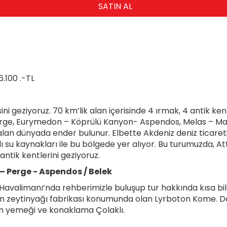
SATIN AL
26.100 .-TL
 geziyoruz. 70 km’lik alan içerisinde 4 ırmak, 4 antik ken
erge, Eurymedon – Köprülü Kanyon- Aspendos, Melas – Man
alan dünyada ender bulunur. Elbette Akdeniz deniz ticareti
 su kaynakları ile bu bölgede yer alıyor. Bu turumuzda, A
antik kentlerini geziyoruz.
– Perge - Aspendos / Belek
Havalimanı’nda rehberimizle buluşup tur hakkında kısa bi
e’nin zeytinyağı fabrikası konumunda olan Lyrboton Kome.
am yemeği ve konaklama Çolaklı.