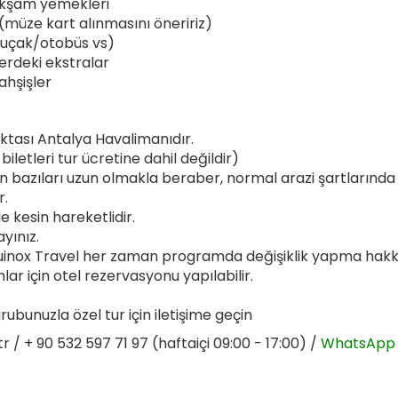
 akşam yemekleri
 (müze kart alınmasını öneririz)
 (uçak/otobüs vs)
erdeki ekstralar
ahşişler
oktası Antalya Havalimanıdır.
iletleri tur ücretine dahil değildir)
bazıları uzun olmakla beraber, normal arazi şartlarında 
r.
le kesin hareketlidir.
ayınız.
uinox Travel her zaman programda değişiklik yapma hakkı
lar için otel rezervasyonu yapılabilir.
rubunuzla özel tur için iletişime geçin
tr
/ + 90 532 597 71 97 (haftaiçi 09:00 - 17:00) /
WhatsApp