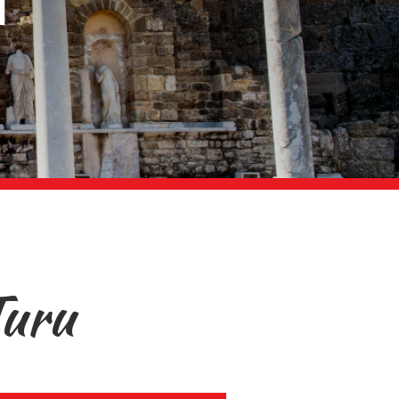
u
Turu