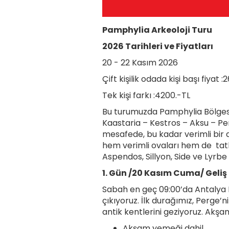
Pamphylia Arkeoloji Turu
2026 Tarihleri ve Fiyatları
20 - 22 Kasım 2026
Çift kişilik odada kişi başı fiyat :
Tek kişi farkı :4200.-TL
Bu turumuzda Pamphylia Bölgesini
Kaastaria – Kestros – Aksu – P
mesafede, bu kadar verimli bir 
hem verimli ovaları hem de tatlı
Aspendos, Sillyon, Side ve Lyrbe 
1. Gün /20 Kasım Cuma/ Geliş 
Sabah en geç 09:00’da Antalya 
çıkıyoruz. İlk durağımız, Perg
antik kentlerini geziyoruz. Akş
Akşam yemeği dahil