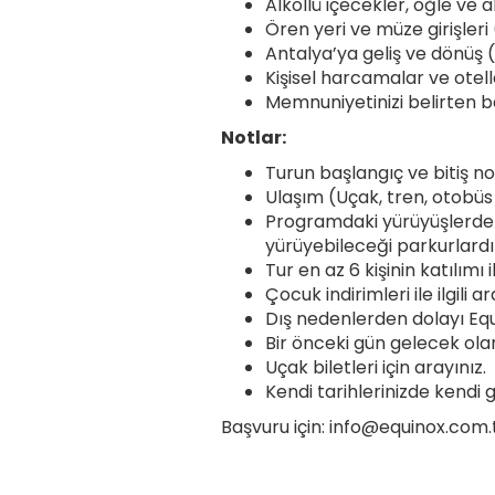
Alkollü içecekler, öğle ve
Ören yeri ve müze girişleri
Antalya’ya geliş ve dönüş
Kişisel harcamalar ve otell
Memnuniyetinizi belirten b
Notlar:
Turun başlangıç ve bitiş n
Ulaşım (Uçak, tren, otobüs b
Programdaki yürüyüşlerden 
yürüyebileceği parkurlardı
Tur en az 6 kişinin katılımı i
Çocuk indirimleri ile ilgili ar
Dış nedenlerden dolayı Eq
Bir önceki gün gelecek olan
Uçak biletleri için arayınız.
Kendi tarihlerinizde kendi g
Başvuru için:
info@equinox.com.