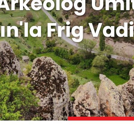
Arkeolog Ümi
şın'la Frig Vadi