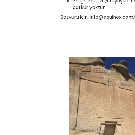
Programdaki yürüyüşler, no
parkur yoktur
Başvuru için:
info@equinox.com.