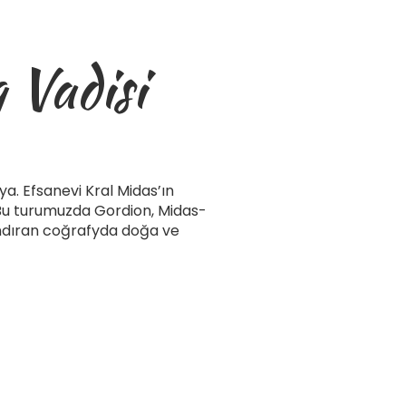
 Vadisi
a. Efsanevi Kral Midas’ın
 Bu turumuzda Gordion, Midas-
 andıran coğrafyda doğa ve