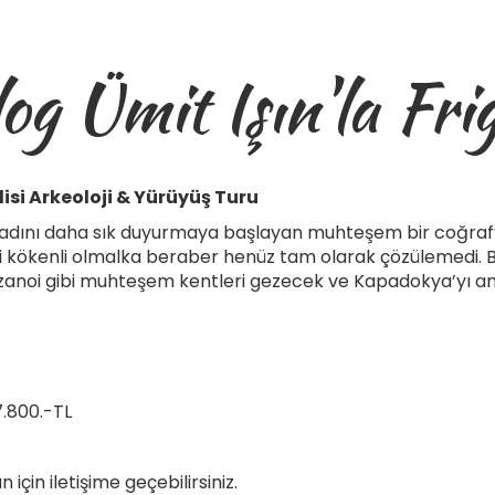
og Ümit Işın'la Frig
disi Arkeoloji & Yürüyüş Turu
n, adını daha sık duyurmaya başlayan muhteşem bir coğrafy
Luvi kökenli olmalka beraber henüz tam olarak çözülemedi.
ı, Aizanoi gibi muhteşem kentleri gezecek ve Kapadokya’yı
27.800.-TL
için iletişime geçebilirsiniz.