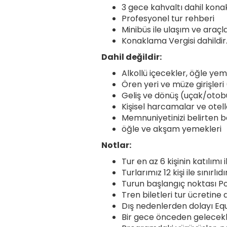
3 gece kahvaltı dahil kon
Profesyonel tur rehberi
Minibüs ile ulaşım ve araçla
Konaklama Vergisi dahildir
Dahil değildir:
Alkollü içecekler, öğle yem
Ören yeri ve müze girişleri
Geliş ve dönüş (uçak/otob
Kişisel harcamalar ve otell
Memnuniyetinizi belirten b
öğle ve akşam yemekleri
Notlar:
Tur en az 6 kişinin katılımı i
Turlarımız 12 kişi ile sınırlı
Turun başlangıç noktası Pola
Tren biletleri tur ücretine d
Dış nedenlerden dolayı Eq
Bir gece önceden gelecekler