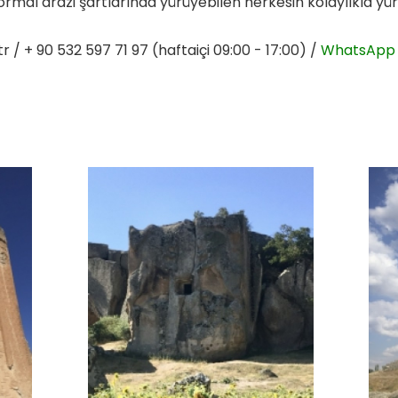
rmal arazi şartlarında yürüyebilen herkesin kolaylıkla yür
tr
/ + 90 532 597 71 97 (haftaiçi 09:00 - 17:00) /
WhatsApp