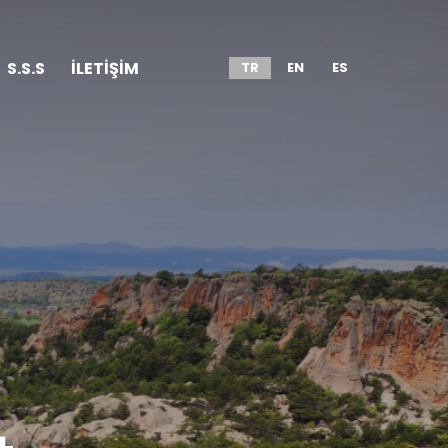
S.S.S
İLETİŞİM
TR
EN
ES