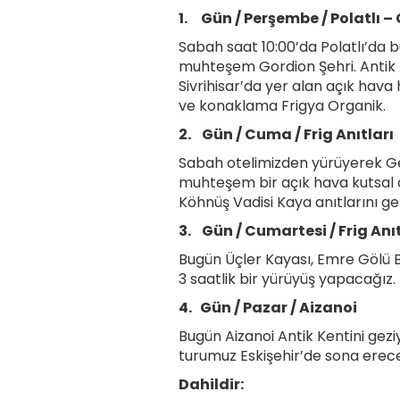
1.
Gün / Perşembe / Polatlı –
Sabah saat 10:00’da Polatlı’da bu
muhteşem Gordion Şehri. Antik 
Sivrihisar’da yer alan açık hav
ve konaklama Frigya Organik.
2.
Gün / Cuma / Frig Anıtları
Sabah otelimizden yürüyerek Ge
muhteşem bir açık hava kutsal 
Köhnüş Vadisi Kaya anıtlarını 
3.
Gün / Cumartesi / Frig Anıt
Bugün Üçler Kayası, Emre Gölü B
3 saatlik bir yürüyüş yapacağı
4.
Gün / Pazar / Aizanoi
Bugün Aizanoi Antik Kentini gezi
turumuz Eskişehir’de sona erec
Dahildir: