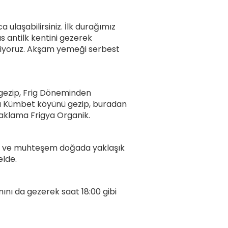
 ulaşabilirsiniz. İlk durağımız
 antilk kentini gezerek
idiyoruz. Akşam yemeği serbest
 gezip, Frig Döneminden
nra Kümbet köyünü gezip, buradan
aklama Frigya Organik.
ında ve muhteşem doğada yaklaşık
elde.
ını da gezerek saat 18:00 gibi