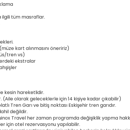
aklama
 ilgili tüm masraflar.
.
ekleri.
 (müze kart alınmasını öneririz)
üs/tren vs)
erdeki ekstralar
ahşişler
le kesin hareketlidir.
dır. (Aile olarak geleceklerle için 14 kişiye kadar çıkabilir)
tlı Tren Garı ve bitiş noktası Eskişehir tren garıdır.
ahil değildir.
uinox Travel her zaman programda değişiklik yapma hakkı
 için otel rezervasyonu yapılabilir.