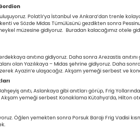
 Gordion
luşuyoruz. Polatlı’ya İstanbul ve Ankara’dan trenle kolayca
kenti ve Sözde Midas Tümülüsünü gezdikten sonra Pessinus
a heykel müzesine gidiyoruz. Buradan kalacağımız otele g
rdekkaya anıtına gidiyoruz. Daha sonra Arezastis anıtını
alanı olan Yazılıkaya – Midas şehrine gidiyoruz. Daha so
gezerek Ayazin’e ulaşacağız. Akşam yemeği serbest ve kon
ları
ahşeyiş anıtı, Aslankaya gibi anıtları görüp, Frig Yollar
z. Akşam yemeği serbest Konaklama Kütahya’da, Hilton ot
yoruz. Öğlen yemekten sonra Porsuk Barajı Frig Vadisi kısm
ek.