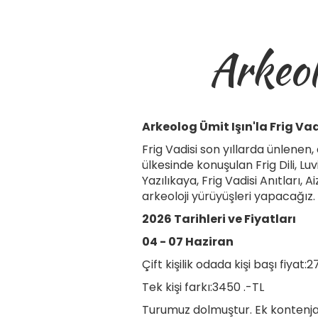
Arkeol
Arkeolog Ümit Işın'la Frig Va
Frig Vadisi son yıllarda ünlene
ülkesinde konuşulan Frig Dili, 
Yazılıkaya, Frig Vadisi Anıtlar
arkeoloji yürüyüşleri yapacağız.
2026 Tarihleri ve Fiyatları
04 - 07 Haziran
Çift kişilik odada kişi başı fiyat:
Tek kişi farkı:3450 .-TL
Turumuz dolmuştur. Ek kontenjan 