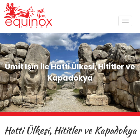
Toggl
navig
Ümit Işın ile Hatti Ülkesi, Hititler ve
Kapadokya
Hatti Ülkesi, Hititler ve Kapadokya