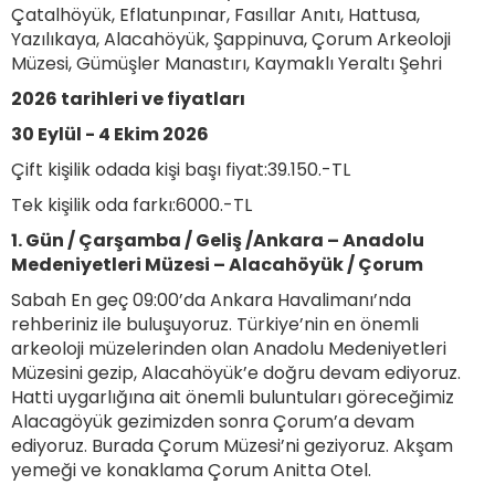
Çatalhöyük, Eflatunpınar, Fasıllar Anıtı, Hattusa,
Yazılıkaya, Alacahöyük, Şappinuva, Çorum Arkeoloji
Müzesi, Gümüşler Manastırı, Kaymaklı Yeraltı Şehri
2026 tarihleri ve fiyatları
30 Eylül - 4 Ekim 2026
Çift kişilik odada kişi başı fiyat:39.150.-TL
Tek kişilik oda farkı:6000.-TL
1. Gün / Çarşamba / Geliş /Ankara – Anadolu
Medeniyetleri Müzesi – Alacahöyük / Çorum
Sabah En geç 09:00’da Ankara Havalimanı’nda
rehberiniz ile buluşuyoruz. Türkiye’nin en önemli
arkeoloji müzelerinden olan Anadolu Medeniyetleri
Müzesini gezip, Alacahöyük’e doğru devam ediyoruz.
Hatti uygarlığına ait önemli buluntuları göreceğimiz
Alacagöyük gezimizden sonra Çorum’a devam
ediyoruz. Burada Çorum Müzesi’ni geziyoruz. Akşam
yemeği ve konaklama Çorum Anitta Otel.