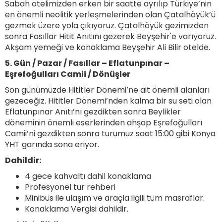
Sabah otelimizden erken bir saatte ayrılıp Türkiye’nin
en önemli neolitik yerleşmelerinden olan Çatalhöyük’ü
gezmek üzere yola çıkıyoruz. Çatalhöyük gezimizden
sonra Fasıllar Hitit Anıtını gezerek Beyşehir'e varıyoruz.
Akşam yemeği ve konaklama Beyşehir Ali Bilir otelde.
5. Gün / Pazar / Fasıllar – Eflatunpınar –
Eşrefoğulları Camii / Dönüşler
Son günümüzde Hititler Dönemi’ne ait önemli alanları
gezeceğiz. Hititler Dönemi’nden kalma bir su seti olan
Eflatunpınar Anıtı’nı gezdikten sonra Beylikler
döneminin önemli eserlerinden ahşap Eşrefoğulları
Camii’ni gezdikten sonra turumuz saat 15:00 gibi Konya
YHT garında sona eriyor.
Dahildir:
4 gece kahvaltı dahil konaklama
Profesyonel tur rehberi
Minibüs ile ulaşım ve araçla ilgili tüm masraflar.
Konaklama Vergisi dahildir.