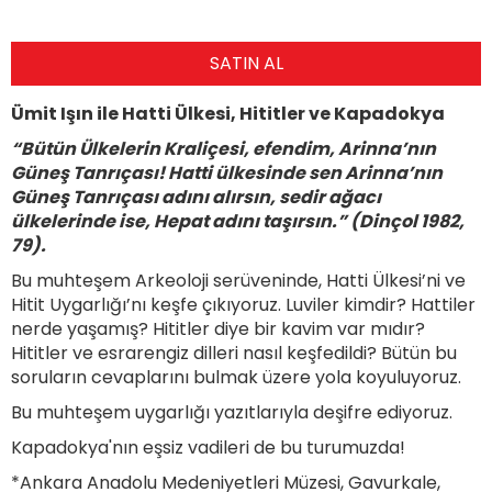
SATIN AL
Ümit Işın ile Hatti Ülkesi, Hititler ve Kapadokya
“Bütün Ülkelerin Kraliçesi, efendim, Arinna’nın
Güne
ş
Tanrıçası! Hatti ülkesinde sen Arinna’nın
Güne
ş
Tanr
ıç
as
ı
ad
ı
n
ı
al
ı
rs
ı
n, sedir ağac
ı
ü
lkelerinde ise, Hepat adını taşırsın.
”
(Dinçol 1982,
79).
Bu muhteşem Arkeoloji serüveninde, Hatti Ülkesi’ni ve
Hitit Uygarlığı’nı keşfe çıkıyoruz. Luviler kimdir? Hattiler
nerde yaşamış? Hititler diye bir kavim var mıdır?
Hititler ve esrarengiz dilleri nasıl keşfedildi? Bütün bu
soruların cevaplarını bulmak üzere yola koyuluyoruz.
Bu muhteşem uygarlığı yazıtlarıyla deşifre ediyoruz.
Kapadokya'nın eşsiz vadileri de bu turumuzda!
*Ankara Anadolu Medeniyetleri Müzesi, Gavurkale,